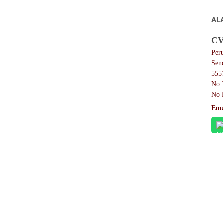
AL
CV
Per
Sen
555
No 
No 
Ema