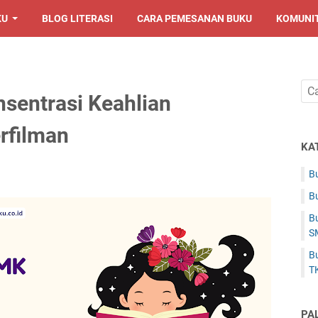
KU
BLOG LITERASI
CARA PEMESANAN BUKU
KOMUNI
sentrasi Keahlian
rfilman
KA
Bu
Bu
Bu
S
Bu
T
PA