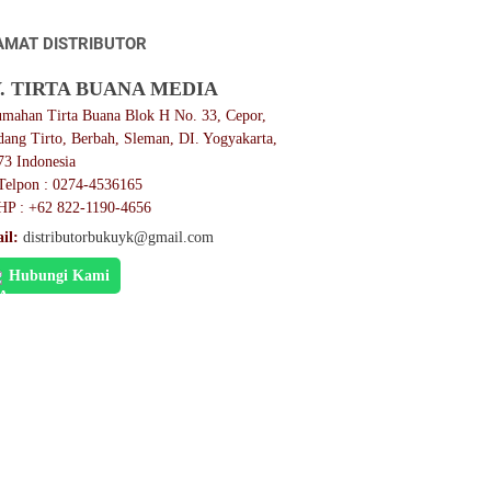
AMAT DISTRIBUTOR
. TIRTA BUANA MEDIA
umahan Tirta Buana Blok H No. 33, Cepor,
dang Tirto, Berbah, Sleman, DI. Yogyakarta,
73 Indonesia
Telpon : 0274-4536165
HP : +62 822-1190-4656
il:
distributorbukuyk@gmail.com
Hubungi Kami