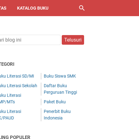
TAS
KATALOG BUKU
TEGORI
ku Literasi SD/MI
Buku Siswa SMK
ku Literasi Sekolah
Daftar Buku
Perguruan Tinggi
ku Literasi
MP/MTs
Paket Buku
ku Literasi
Penerbit Buku
K/PAUD
Indonesia
LING POPULER