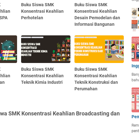
K
Buku Siswa SMK
Buku Siswa SMK
hlian
Konsentrasi Keahlian
Konsentrasi Keahlian
 SPA
Perhotelan
Desain Pemodelan dan
Informasi Bangunan
Ing
K
Buku Siswa SMK
Buku Siswa SMK
Ban
hlian
Konsentrasi Keahlian
Konsentrasi Keahlian
baha
ian
Teknik Kimia Industri
Teknik Konstruksi dan
Perumahan
swa SMK Konsentrasi Keahlian Broadcasting dan
Pen
Rema
pent