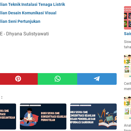
an Teknik Instalasi Tenaga Listrik
ian Desain Komunikasi Visual
ian Seni Pertunjukan
E - Dhyana Sulistyawati
Sai
Sisw
taha
Ceri
mem
 :
Anak
ting