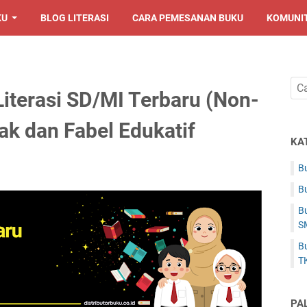
KU
BLOG LITERASI
CARA PEMESANAN BUKU
KOMUNI
iterasi SD/MI Terbaru (Non-
k dan Fabel Edukatif
KA
Bu
Bu
Bu
S
Bu
T
PA