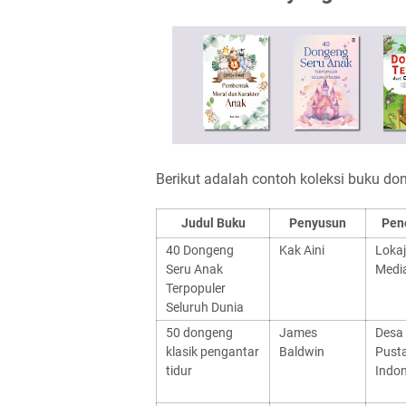
Berikut adalah contoh koleksi buku don
Judul Buku
Penyusun
Pen
40 Dongeng
Kak Aini
Loka
Seru Anak
Medi
Terpopuler
Seluruh Dunia
50 dongeng
James
Desa
klasik pengantar
Baldwin
Pust
tidur
Indon