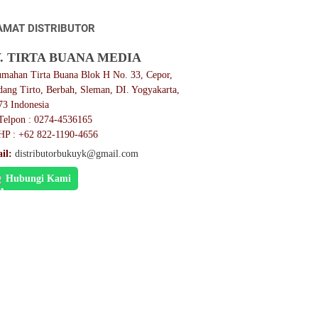
AMAT DISTRIBUTOR
. TIRTA BUANA MEDIA
umahan Tirta Buana Blok H No. 33, Cepor,
dang Tirto, Berbah, Sleman, DI. Yogyakarta,
73 Indonesia
Telpon : 0274-4536165
HP : +62 822-1190-4656
il:
distributorbukuyk@gmail.com
Hubungi Kami