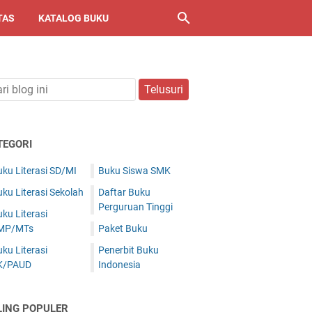
TAS
KATALOG BUKU
TEGORI
ku Literasi SD/MI
Buku Siswa SMK
ku Literasi Sekolah
Daftar Buku
Perguruan Tinggi
ku Literasi
MP/MTs
Paket Buku
ku Literasi
Penerbit Buku
K/PAUD
Indonesia
LING POPULER