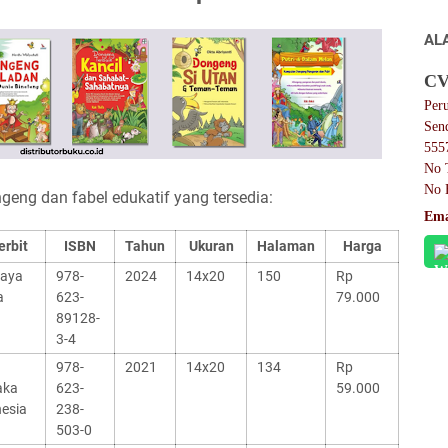
AL
CV
Per
Sen
555
No 
No 
geng dan fabel edukatif yang tersedia:
Ema
erbit
ISBN
Tahun
Ukuran
Halaman
Harga
jaya
978-
2024
14x20
150
Rp
a
623-
79.000
89128-
3-4
978-
2021
14x20
134
Rp
aka
623-
59.000
esia
238-
503-0