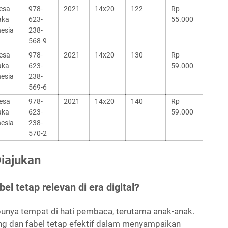
esa
978-
2021
14x20
122
Rp
aka
623-
55.000
esia
238-
568-9
esa
978-
2021
14x20
130
Rp
aka
623-
59.000
esia
238-
569-6
esa
978-
2021
14x20
140
Rp
aka
623-
59.000
esia
238-
570-2
iajukan
l tetap relevan di era digital?
 punya tempat di hati pembaca, terutama anak-anak.
ng dan fabel tetap efektif dalam menyampaikan