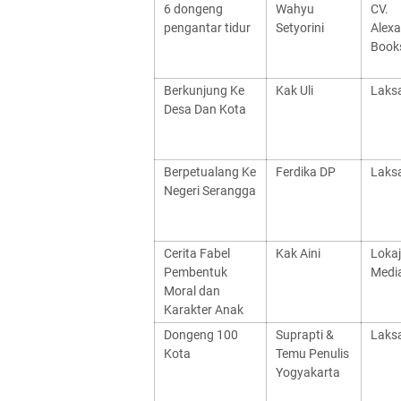
6 dongeng
Wahyu
CV.
pengantar tidur
Setyorini
Alex
Book
Berkunjung Ke
Kak Uli
Laks
Desa Dan Kota
Berpetualang Ke
Ferdika DP
Laks
Negeri Serangga
Cerita Fabel
Kak Aini
Loka
Pembentuk
Medi
Moral dan
Karakter Anak
Dongeng 100
Suprapti &
Laks
Kota
Temu Penulis
Yogyakarta