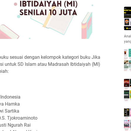
Anak
yan
-buku sesuai dengan kelompok kategori buku Jika
asi untuk SD Islam atau Madrasah Ibtidaiyah (MI)
piah:
 Indonesia
uya Hamka
i Sartika
O.S. Tjokroaminoto
usti Ngurah Rai