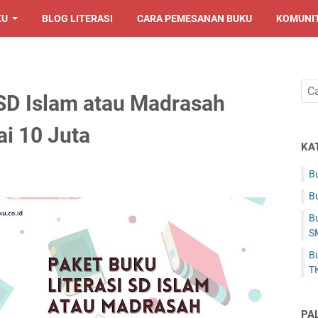
KU
BLOG LITERASI
CARA PEMESANAN BUKU
KOMUNI
 SD Islam atau Madrasah
ai 10 Juta
KA
Bu
Bu
Bu
S
Bu
T
PA