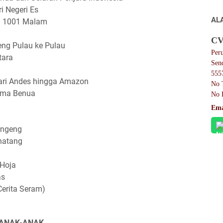
i Negeri Es
AL
g 1001 Malam
CV
eng Pulau ke Pulau
Per
tara
Sen
555
dari Andes hingga Amazon
No 
Lima Benua
No 
Ema
ongeng
inatang
 Hoja
as
erita Seram)
ANAK-ANAK