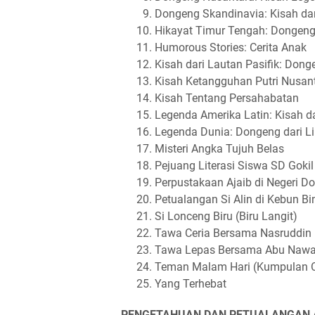
Dongeng Skandinavia: Kisah dar
Hikayat Timur Tengah: Dongen
Humorous Stories: Cerita Anak
Kisah dari Lautan Pasifik: Dong
Kisah Ketangguhan Putri Nusan
Kisah Tentang Persahabatan
Legenda Amerika Latin: Kisah 
Legenda Dunia: Dongeng dari 
Misteri Angka Tujuh Belas
Pejuang Literasi Siswa SD Gokil
Perpustakaan Ajaib di Negeri D
Petualangan Si Alin di Kebun B
Si Lonceng Biru (Biru Langit)
Tawa Ceria Bersama Nasruddin
Tawa Lepas Bersama Abu Naw
Teman Malam Hari (Kumpulan C
Yang Terhebat
PENGETAHUAN DAN PETUALANGAN 