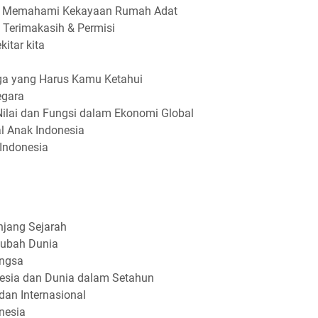
sia: Memahami Kekayaan Rumah Adat
, Terimakasih & Permisi
kitar kita
 yang Harus Kamu Ketahui
egara
ilai dan Fungsi dalam Ekonomi Global
l Anak Indonesia
Indonesia
njang Sejarah
gubah Dunia
angsa
nesia dan Dunia dalam Setahun
dan Internasional
nesia