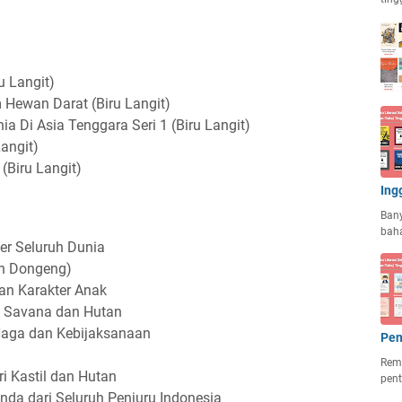
u Langit)
 Hewan Darat (Biru Langit)
ia Di Asia Tenggara Seri 1 (Biru Langit)
Langit)
(Biru Langit)
Ing
Ban
baha
er Seluruh Dunia
an Dongeng)
an Karakter Anak
ri Savana dan Hutan
Naga dan Kebijaksanaan
Pen
Rema
ri Kastil dan Hutan
pent
da dari Seluruh Penjuru Indonesia