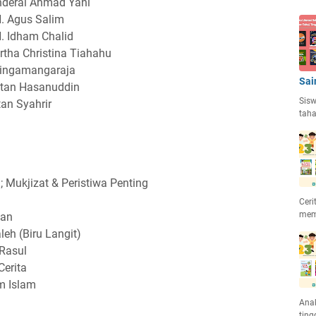
nderal Ahmad Yani
H. Agus Salim
H. Idham Chalid
rtha Christina Tiahahu
isingamangaraja
Sai
ltan Hasanuddin
Sisw
an Syahrir
taha
Mukjizat & Peristiwa Penting
Ceri
mem
dan
leh (Biru Langit)
Rasul
Cerita
m Islam
Anak
ting