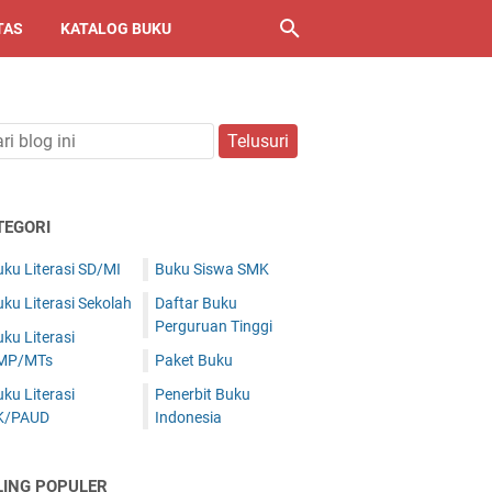
TAS
KATALOG BUKU
TEGORI
ku Literasi SD/MI
Buku Siswa SMK
ku Literasi Sekolah
Daftar Buku
Perguruan Tinggi
ku Literasi
MP/MTs
Paket Buku
ku Literasi
Penerbit Buku
K/PAUD
Indonesia
LING POPULER