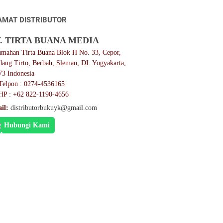
AMAT DISTRIBUTOR
. TIRTA BUANA MEDIA
umahan Tirta Buana Blok H No. 33, Cepor,
dang Tirto, Berbah, Sleman, DI. Yogyakarta,
73 Indonesia
Telpon : 0274-4536165
HP : +62 822-1190-4656
il:
distributorbukuyk@gmail.com
Hubungi Kami