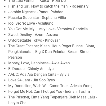
The Last Winter in Korea - Rizki De
Fish and Girl. How to catch the `fish` - Rosemary
Jomblo Ngenest - Pandu Pabdaa
Pacarku Superstar - Septiana Villia
Idol Secret Love - Achitjung
You Got Me, My Lucky Love - Veronica Gabriella
Sweet Destiny - Azumi Aozora
Unforgettable Tokyo - Kinoysan
The Great Escaper, Kisah Hidup Roger Bushell Cinta,
Pengkhianatan, Big X Dan Pelarian Besar - Simon
Pearson
Money, Love, Happiness - Awie Awan
El Dorado - Chindy Anindya
AADC: Ada Aja Dengan Cinta - Sylvia
Love 24 Jam - Jin Soo Ryeo
My Dandelion, Wish Will Come True - Ariesta Wong
Forget Me Not, Can I Fotrget You - Indriani Taslim
The Prisoner, Cinta Yang Terpenjara Oleh Masa Lalu -
Loryta Chai