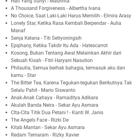
Hati Yang Sunyi - Maurinta
A Thousand Forgiveness - Albertha Ivana
No Choice, Saat Laki-Laki Harus Memilih - Elmira Arasy
Lonely Star, Ketika Rasa Kembali Berpendar - Aulia
Manaf
Senja Kelana - Titi Setiyoningsih
Epiphany, Ketika Takdir Itu Ada - Hatescarrot
Kosong, Bukan Tentang Awal Melainkan Akhir dari
Sebuah Kisah - Fitri Haryani Nasution
Philautia, Semua berhak bahagia, termasuk aku dan
kamu - Star
The Bitter Tea, Karena Tegukan-tegukan Berikutnya Tak
Selalu Pahit - Mario Siswanto
Anak-Anak Cahaya - Ramaditya Adikara
Akulah Banda Neira - Sekar Ayu Asmara
CIta-Cita Titik Dua Petani ! - Kanti W. Janis
The Angels Face - Rizki De
Kitab Mantan - Sekar Ayu Asmara
Redam Temaram - Rizky Xavier