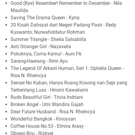
Good (Bye) Resember! Remember to December - Nila
Maulida
Saving The Drama Queen - Kyria
20 Kisah Dahsyat dari Negeri Padang Pasir - Redy
Kuswanto; Nurwahiddatur Rohman
Summer Triangle - Sheila Salsabiila
Anti Stranger Girl - Nazavelis
Pokoknya, Cuma Kamu! - Auni FA
Sarang-Haerang - Ririn Ayu
The Legend Of Arkant Human, Seri 1: Ophelia Queen -
Risa N. Rheincya
Sensei No Kaban, Hanya Ruang Kosong nan Sepi yang
Terbentang Luas - Hiromi Kawakami
Rude Beautiful Girl - Trivia Indriani
Broken Angel - Umi Wandira Gajah
Dear Future Husband - Risa N. Rheincya
Wonderful Bangkok - Kinoysan
Coffee House No.53 - Elmira Arasy
Obsesi Biru - Rizkyel