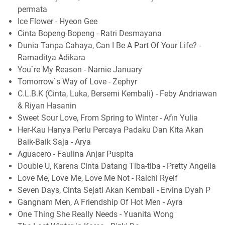
permata
Ice Flower - Hyeon Gee
Cinta Bopeng-Bopeng - Ratri Desmayana
Dunia Tanpa Cahaya, Can I Be A Part Of Your Life? -
Ramaditya Adikara
You`re My Reason - Narnie January
Tomorrow`s Way of Love - Zephyr
C.L.B.K (Cinta, Luka, Bersemi Kembali) - Feby Andriawan
& Riyan Hasanin
Sweet Sour Love, From Spring to Winter - Afin Yulia
Her-Kau Hanya Perlu Percaya Padaku Dan Kita Akan
Baik-Baik Saja - Arya
Aguacero - Faulina Anjar Puspita
Double U, Karena Cinta Datang Tiba-tiba - Pretty Angelia
Love Me, Love Me, Love Me Not - Raichi Ryelf
Seven Days, Cinta Sejati Akan Kembali - Ervina Dyah P
Gangnam Men, A Friendship Of Hot Men - Ayra
One Thing She Really Needs - Yuanita Wong