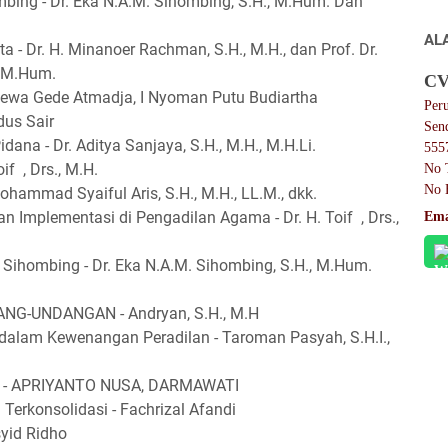
bing - Dr. Eka N.A.M. Sihombing, S.H., M.Hum. Dan
AL
a - Dr. H. Minanoer Rachman, S.H., M.H., dan Prof. Dr.
, M.Hum.
CV
 Dewa Gede Atmadja, I Nyoman Putu Budiartha
Per
dus Sair
Sen
dana - Dr. Aditya Sanjaya, S.H., M.H., M.H.Li.
555
if , Drs., M.H.
No 
No 
Mohammad Syaiful Aris, S.H., M.H., LL.M., dkk.
n Implementasi di Pengadilan Agama - Dr. H. Toif , Drs.,
Ema
Sihombing - Dr. Eka N.A.M. Sihombing, S.H., M.Hum.
G-UNDANGAN - Andryan, S.H., M.H
alam Kewenangan Peradilan - Taroman Pasyah, S.H.I.,
- APRIYANTO NUSA, DARMAWATI
 Terkonsolidasi - Fachrizal Afandi
yid Ridho