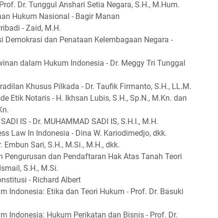
Prof. Dr. Tunggul Anshari Setia Negara, S.H., M.Hum.
n Hukum Nasional - Bagir Manan
ibadi - Zaid, M.H.
esi Demokrasi dan Penataan Kelembagaan Negara -
awinan dalam Hukum Indonesia - Dr. Meggy Tri Tunggal
adilan Khusus Pilkada - Dr. Taufik Firmanto, S.H., LL.M.
tik Notaris - H. Ikhsan Lubis, S.H., Sp.N., M.Kn. dan
Kn.
DI IS - Dr. MUHAMMAD SADI IS, S.H.I., M.H.
ss Law In Indonesia - Dina W. Kariodimedjo, dkk.
 Embun Sari, S.H., M.Si., M.H., dkk.
m Pengurusan dan Pendaftaran Hak Atas Tanah Teori
smail, S.H., M.Si.
itusi - Richard Albert
 Indonesia: Etika dan Teori Hukum - Prof. Dr. Basuki
 Indonesia: Hukum Perikatan dan Bisnis - Prof. Dr.