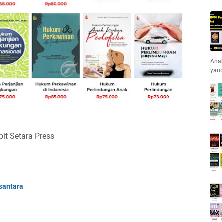
Anak
yan
bit Setara Press
santara
a