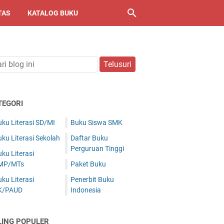
TAS
KATALOG BUKU
TEGORI
ku Literasi SD/MI
Buku Siswa SMK
ku Literasi Sekolah
Daftar Buku
Perguruan Tinggi
ku Literasi
MP/MTs
Paket Buku
ku Literasi
Penerbit Buku
K/PAUD
Indonesia
LING POPULER