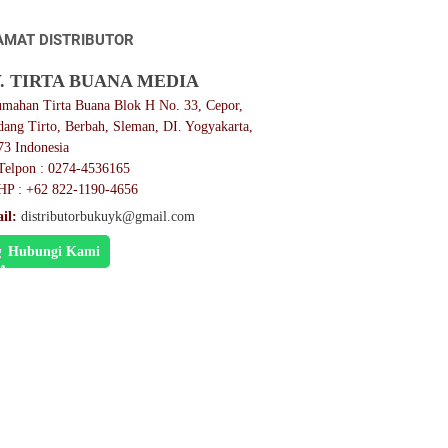
AMAT DISTRIBUTOR
. TIRTA BUANA MEDIA
umahan Tirta Buana Blok H No. 33, Cepor,
dang Tirto, Berbah, Sleman, DI. Yogyakarta,
73 Indonesia
Telpon : 0274-4536165
HP : +62 822-1190-4656
il:
distributorbukuyk@gmail.com
Hubungi Kami