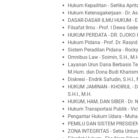
Hukum Kepailitan - Serlika Aprit
Hukum Ketenagakerjaan - Dr. Asr
DASAR-DASAR ILMU HUKUM - Erd
Filsafat Ilmu - Prof. I Dewa Ged
HUKUM PERDATA - DR. DJOKO
Hukum Pidana - Prof. Dr. Rasyi
Sistem Peradilan Pidana - Rock
Omnibus Law - Soimin, S.H., M
Layanan Urun Dana Berbasis Tekn
M.Hum. dan Dona Budi Kharisma
Diskresi - Endrik Safudin, S.H.I.,
HUKUM JAMINAN - KHOIRUL - DR
S.H.I., M.H.
HUKUM, HAM, DAN SIBER - Dr. N
Hukum Transportasi Publik - Vict
Pengantar Hukum Udara - Muh
PEMILU DAN SISTEM PRESIDEN
ZONA INTEGRITAS - Setia Untun