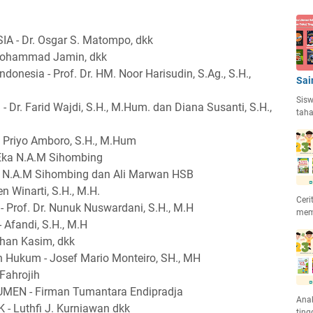
- Dr. Osgar S. Matompo, dkk
Mohammad Jamin, dkk
onesia - Prof. Dr. HM. Noor Harisudin, S.Ag., S.H.,
Sai
Sisw
r. Farid Wajdi, S.H., M.Hum. dan Diana Susanti, S.H.,
taha
i Priyo Amboro, S.H., M.Hum
Eka N.A.M Sihombing
a N.A.M Sihombing dan Ali Marwan HSB
n Winarti, S.H., M.H.
Ceri
 Prof. Dr. Nunuk Nuswardani, S.H., M.H
mem
Afandi, S.H., M.H
han Kasim, dkk
n Hukum - Josef Mario Monteiro, SH., MH
ahrojih
N - Firman Tumantara Endipradja
Anak
 Luthfi J. Kurniawan dkk
ting