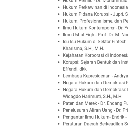
Hukum Pemilu - Dr. Mohammad Sy
Hukum Perkawinan di Indonesia -
Hukum Pidana Korupsi - Jupri, S
Hukum, Profesionalisme, dan Pel
Ilmu Hukum Kontemporer - Dr. Y
Ilmu Ushul Fiqh - Prof. Dr. M. Noo
Isu-Isu Hukum di Sektor Fintech
Kharisma, S.H., M.H.
Kejahatan Korporasi di Indones
Korupsi: Sejarah Bentuk dan In
Effendi, dkk
Lembaga Kepresidenan - Andryan
Negara Hukum dan Demokrasi Pan
Negara Hukum dan Demokrasi: 
Widagdo Harimurti, S.H., M.H
Paten dan Merek - Dr. Endang 
Penelusuran Aliran Uang - Dr. P
Pengantar Ilmu Hukum- Endrik 
Peraturan Daerah Berkeadilan Su