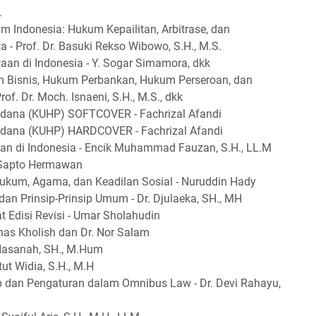
.
 Indonesia: Hukum Kepailitan, Arbitrase, dan
a - Prof. Dr. Basuki Rekso Wibowo, S.H., M.S.
n di Indonesia - Y. Sogar Simamora, dkk
Bisnis, Hukum Perbankan, Hukum Perseroan, dan
of. Dr. Moch. Isnaeni, S.H., M.S., dkk
dana (KUHP) SOFTCOVER - Fachrizal Afandi
dana (KUHP) HARDCOVER - Fachrizal Afandi
n di Indonesia - Encik Muhammad Fauzan, S.H., LL.M
 Sapto Hermawan
Hukum, Agama, dan Keadilan Sosial - Nuruddin Hady
 dan Prinsip-Prinsip Umum - Dr. Djulaeka, SH., MH
Edisi Revisi - Umar Sholahudin
nas Kholish dan Dr. Nor Salam
Hasanah, SH., M.Hum
ut Widia, S.H., M.H
dan Pengaturan dalam Omnibus Law - Dr. Devi Rahayu,