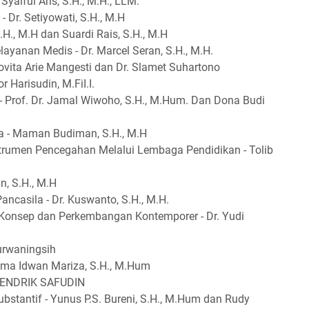
aiful Aris, S.H., M.H., LLM.
 Dr. Setiyowati, S.H., M.H
.H., M.H dan Suardi Rais, S.H., M.H
ayanan Medis - Dr. Marcel Seran, S.H., M.H.
ovita Arie Mangesti dan Dr. Slamet Suhartono
r Harisudin, M.FiI.I.
 - Prof. Dr. Jamal Wiwoho, S.H., M.Hum. Dan Dona Budi
ia - Maman Budiman, S.H., M.H
strumen Pencegahan Melalui Lembaga Pendidikan - Tolib
, S.H., M.H
casila - Dr. Kuswanto, S.H., M.H.
Konsep dan Perkembangan Kontemporer - Dr. Yudi
Purwaningsih
rima Idwan Mariza, S.H., M.Hum
- ENDRIK SAFUDIN
bstantif - Yunus P.S. Bureni, S.H., M.Hum dan Rudy