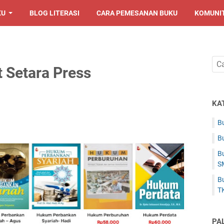
KU
BLOG LITERASI
CARA PEMESANAN BUKU
KOMUNI
t Setara Press
KA
Bu
Bu
Bu
S
Bu
T
PA