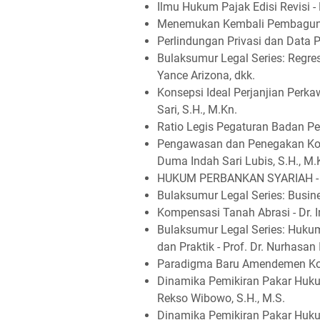
Ilmu Hukum Pajak Edisi Revisi - 
Menemukan Kembali Pembaguna
Perlindungan Privasi dan Data Pr
Bulaksumur Legal Series: Regr
Yance Arizona, dkk.
Konsepsi Ideal Perjanjian Perk
Sari, S.H., M.Kn.
Ratio Legis Pegaturan Badan Per
Pengawasan dan Penegakan Kode E
Duma Indah Sari Lubis, S.H., M.
HUKUM PERBANKAN SYARIAH - SA
Bulaksumur Legal Series: Busine
Kompensasi Tanah Abrasi - Dr. Ir.
Bulaksumur Legal Series: Huku
dan Praktik - Prof. Dr. Nurhasan I
Paradigma Baru Amendemen Konst
Dinamika Pemikiran Pakar Hukum
Rekso Wibowo, S.H., M.S.
Dinamika Pemikiran Pakar Hukum