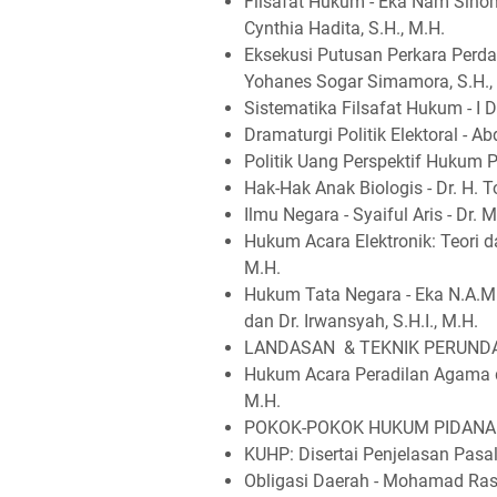
Filsafat Hukum - Eka Nam Sihom
Cynthia Hadita, S.H., M.H.
Eksekusi Putusan Perkara Perdat
Yohanes Sogar Simamora, S.H.
Sistematika Filsafat Hukum - I
Dramaturgi Politik Elektoral - Ab
Politik Uang Perspektif Hukum Pi
Hak-Hak Anak Biologis - Dr. H. To
Ilmu Negara - Syaiful Aris - Dr. 
Hukum Acara Elektronik: Teori da
M.H.
Hukum Tata Negara - Eka N.A.M 
dan Dr. Irwansyah, S.H.I., M.H.
LANDASAN & TEKNIK PERUNDAN
Hukum Acara Peradilan Agama d
M.H.
POKOK-POKOK HUKUM PIDANA 
KUHP: Disertai Penjelasan Pasal
Obligasi Daerah - Mohamad Ras