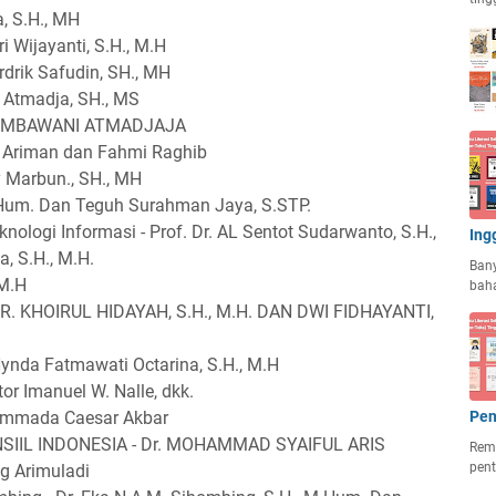
a, S.H., MH
i Wijayanti, S.H., M.H
rik Safudin, SH., MH
e Atmadja, SH., MS
 IMBAWANI ATMADJAJA
d Ariman dan Fahmi Raghib
y Marbun., SH., MH
.Hum. Dan Teguh Surahman Jaya, S.STP.
ologi Informasi - Prof. Dr. AL Sentot Sudarwanto, S.H.,
Ing
, S.H., M.H.
Ban
 M.H
baha
. KHOIRUL HIDAYAH, S.H., M.H. DAN DWI FIDHAYANTI,
ynda Fatmawati Octarina, S.H., M.H
or Imanuel W. Nalle, dkk.
Pen
ammada Caesar Akbar
SIIL INDONESIA - Dr. MOHAMMAD SYAIFUL ARIS
Rema
pent
g Arimuladi