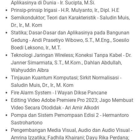
Aplikasinya di Dunia - Ir. Sucipta, M.Si.
Prinsip-prinsip Irigasi - H.R. Mulyanto, Ir., Dipl. H.E
Semikonduktor; Teori dan Karakteristik - Saludin Muis,
Dr., Ir., M. Kom
Statika; Dasar-Dasar dan Aplikasinya pada Bangunan
Gedung - Andi Prasetiyo Wibowo, S.T., M.Eng., Soesilo
Boedi Leksono, Ir., M.T.
Teknologi Jaringan Wireless; Koneksi Tanpa Kabel - Dr.
Janner Simarmata, S.T., M.Kom., Dahlan Abdullah,
Wahyuddin Albra
Tinjauan Kuantum Komputasi; Sirkit Normalisasi -
Saludin Muis, Dr., Ir., M. Kom
Fire Alarm System - I Wayan Dikse Pancane
Editing Video Adobe Premiere Pro 2023; Jago Membuat
Video Secara Otodidak - Ari Amir Alkodri
Pompa dan Sistem Pemompaan Edisi 2 - Hermantoro
Sastrohartono
Pengembangan Media Visual, Audio dan Audio Visual -
Amrina Izzatika; Fadhila Khairani; Dayu Rika Perdana;