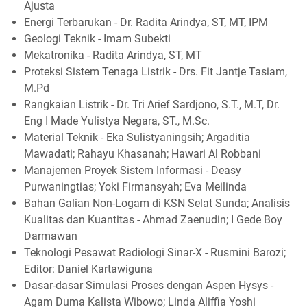
Ajusta
Energi Terbarukan - Dr. Radita Arindya, ST, MT, IPM
Geologi Teknik - Imam Subekti
Mekatronika - Radita Arindya, ST, MT
Proteksi Sistem Tenaga Listrik - Drs. Fit Jantje Tasiam,
M.Pd
Rangkaian Listrik - Dr. Tri Arief Sardjono, S.T., M.T, Dr.
Eng I Made Yulistya Negara, ST., M.Sc.
Material Teknik - Eka Sulistyaningsih; Argaditia
Mawadati; Rahayu Khasanah; Hawari Al Robbani
Manajemen Proyek Sistem Informasi - Deasy
Purwaningtias; Yoki Firmansyah; Eva Meilinda
Bahan Galian Non-Logam di KSN Selat Sunda; Analisis
Kualitas dan Kuantitas - Ahmad Zaenudin; I Gede Boy
Darmawan
Teknologi Pesawat Radiologi Sinar-X - Rusmini Barozi;
Editor: Daniel Kartawiguna
Dasar-dasar Simulasi Proses dengan Aspen Hysys -
Agam Duma Kalista Wibowo; Linda Aliffia Yoshi