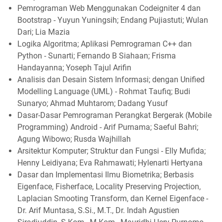
Pemrograman Web Menggunakan Codeigniter 4 dan
Bootstrap - Yuyun Yuningsih; Endang Pujiastuti; Wulan
Dari; Lia Mazia
Logika Algoritma; Aplikasi Pemrograman C++ dan
Python - Sunarti; Fernando B Siahaan; Frisma
Handayanna; Yoseph Tajul Arifin
Analisis dan Desain Sistem Informasi; dengan Unified
Modelling Language (UML) - Rohmat Taufiq; Budi
Sunaryo; Ahmad Muhtarom; Dadang Yusuf
Dasar-Dasar Pemrograman Perangkat Bergerak (Mobile
Programming) Android - Arif Purnama; Saeful Bahri;
Agung Wibowo; Rusda Wajhillah
Arsitektur Komputer; Struktur dan Fungsi - Elly Mufida;
Henny Leidiyana; Eva Rahmawati; Hylenarti Hertyana
Dasar dan Implementasi Ilmu Biometrika; Berbasis
Eigenface, Fisherface, Locality Preserving Projection,
Laplacian Smooting Transform, dan Kernel Eigenface -
Dr. Arif Muntasa, S.Si., M.T., Dr. Indah Agustien