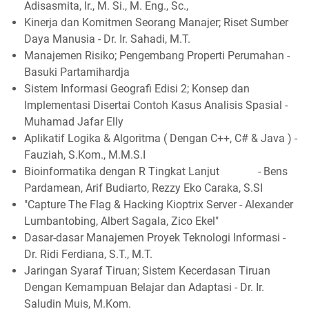
Adisasmita, Ir., M. Si., M. Eng., Sc.,
Kinerja dan Komitmen Seorang Manajer; Riset Sumber
Daya Manusia - Dr. Ir. Sahadi, M.T.
Manajemen Risiko; Pengembang Properti Perumahan -
Basuki Partamihardja
Sistem Informasi Geografi Edisi 2; Konsep dan
Implementasi Disertai Contoh Kasus Analisis Spasial -
Muhamad Jafar Elly
Aplikatif Logika & Algoritma ( Dengan C++, C# & Java ) -
Fauziah, S.Kom., M.M.S.I
Bioinformatika dengan R Tingkat Lanjut - Bens
Pardamean, Arif Budiarto, Rezzy Eko Caraka, S.SI
"Capture The Flag & Hacking Kioptrix Server - Alexander
Lumbantobing, Albert Sagala, Zico Ekel"
Dasar-dasar Manajemen Proyek Teknologi Informasi -
Dr. Ridi Ferdiana, S.T., M.T.
Jaringan Syaraf Tiruan; Sistem Kecerdasan Tiruan
Dengan Kemampuan Belajar dan Adaptasi - Dr. Ir.
Saludin Muis, M.Kom.