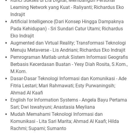
Kunci Sukses di Era Digital; Membangun Personal
Learning Network yang Kuat - Raliyanti; Richardus Eko
Indrajit
Artificial Intelligence (Dari Konsep Hingga Dampaknya
Pada Kehidupan) - Sri Sundari Catur Utami; Richardus
Eko Indrajit
Augmented dan Virtual Reality; Transformasi Teknologi
Menuju Metaverse - Lis Andriani; Richardus Eko Indrajit
Pemrograman Matlab untuk Sistem Informasi Geografis
Berbasis Kecerdasan Buatan - Yesy Diah Rosita, S.Kom.,
M.Kom.
Dasar-Dasar Teknologi Informasi dan Komunikasi - Ade
Fitria Lestari; Mari Rahmawati; Esty Purwaningsih;
Ahmad Al Kaafi
English for Information Systems - Angela Bayu Pertama
Sari; Dwi Iswahyuni; Anastasia Meyliana
Mudah Memahami Teknologi Informasi dan
Komunikasi - Lita Sari Marita; Ahmad Al Kaafi; Hilda
Rachmi; Suparni; Sumanto