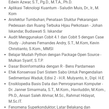
Edwin Azwar, S.T., Pg.D., M.T.A., Ph.D.
Aplikasi Teknologi Kuantum - Saludin Muis, Dr., Ir., M.
Kom
Arsitektur Tumbuhan; Penataan Stuktur Pekarangan
Pedesaan dan Ruang Terbuka Hijau Perkotaan - Johan
Iskandar, Budiawati S. Iskandar
Audit Menggunakan Cobit 4.1 dan Cobit 5 dengan Case
Study - Johanes Fernandes Andry, S.T., M.Kom, Kevin
Christianto, S.Kom., MMSI
Belajar Mudah Python dengan Package Open Source -
Mulkan Syarif, S.T.P.
Dasar Bioinformatika dengan R - Bens Pardamean
Efek Konservasi Dari Sistem Sabo Untuk Pengendalian
Sedimentasi Waduk; Edisi 2 - H.R. Mulyanto, Ir., Dipl. H.E
Ensiklopedia Basis Data dan Pemrograman Komputer -
Dr. Janner Simarmata, S.T., M.Kom., Haviluddin, M.Kom.,
Ph.D., Ansari Saleh Ahmar, M.Sc., Rahmat Hidayat,
M.Sc.IT.
Fenomena Superkonduktor; Latar Belakang dan