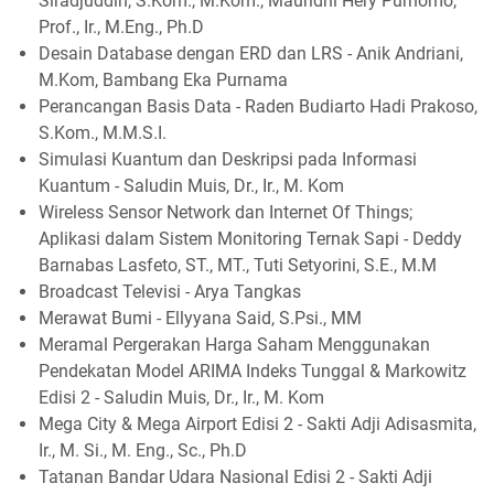
Siradjuddin, S.Kom., M.Kom., Mauridhi Hery Purnomo,
Prof., Ir., M.Eng., Ph.D
Desain Database dengan ERD dan LRS - Anik Andriani,
M.Kom, Bambang Eka Purnama
Perancangan Basis Data - Raden Budiarto Hadi Prakoso,
S.Kom., M.M.S.I.
Simulasi Kuantum dan Deskripsi pada Informasi
Kuantum - Saludin Muis, Dr., Ir., M. Kom
Wireless Sensor Network dan Internet Of Things;
Aplikasi dalam Sistem Monitoring Ternak Sapi - Deddy
Barnabas Lasfeto, ST., MT., Tuti Setyorini, S.E., M.M
Broadcast Televisi - Arya Tangkas
Merawat Bumi - Ellyyana Said, S.Psi., MM
Meramal Pergerakan Harga Saham Menggunakan
Pendekatan Model ARIMA Indeks Tunggal & Markowitz
Edisi 2 - Saludin Muis, Dr., Ir., M. Kom
Mega City & Mega Airport Edisi 2 - Sakti Adji Adisasmita,
Ir., M. Si., M. Eng., Sc., Ph.D
Tatanan Bandar Udara Nasional Edisi 2 - Sakti Adji