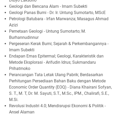
Dibyo Laksono
Geologi dan Bencana Alam - Imam Subekti
Geologi Panas Bumi - Dr. Ir. Untung Sumotarto, MScE
Petrologi Batubara - Irfan Marwanza; Masagus Ahmad
Azizi
Pemetaan Geologi - Untung Sumotarto; M.
Burhannudinnur
Pergeseran Kerak Bumi; Sejarah & Perkembangannya -
Imam Subekti
Endapan Emas Epitermal; Geologi, Karakteristik dan
Metode Eksplorasi - Arifudin Idrus; Sukmandaru
Prihatmoko
Perancangan Tata Letak Ulang Pabrik; Berdasarkan
Perhitungan Persediaan Bahan Baku dengan Metode
Economic Order Quantity (EOQ) - Diana Khairani Sofyan,
S. T., M. T, Dr. M. Sayuti, S.T., M.Sc., IPM., Chalirafi, S.E.,
M.Si.
Revolusi Industri 4.0; Mendisrupsi Ekonomi & Politik -
Ansel Alaman