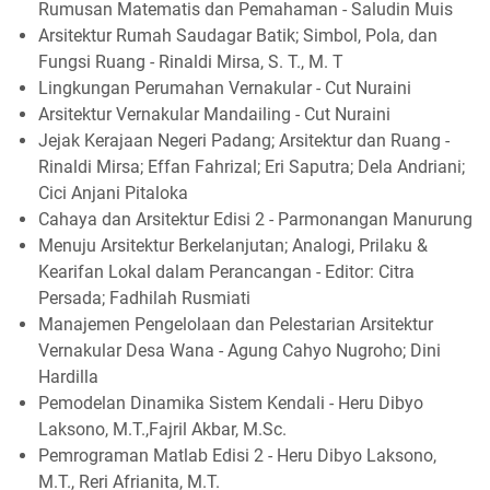
Rumusan Matematis dan Pemahaman - Saludin Muis
Arsitektur Rumah Saudagar Batik; Simbol, Pola, dan
Fungsi Ruang - Rinaldi Mirsa, S. T., M. T
Lingkungan Perumahan Vernakular - Cut Nuraini
Arsitektur Vernakular Mandailing - Cut Nuraini
Jejak Kerajaan Negeri Padang; Arsitektur dan Ruang -
Rinaldi Mirsa; Effan Fahrizal; Eri Saputra; Dela Andriani;
Cici Anjani Pitaloka
Cahaya dan Arsitektur Edisi 2 - Parmonangan Manurung
Menuju Arsitektur Berkelanjutan; Analogi, Prilaku &
Kearifan Lokal dalam Perancangan - Editor: Citra
Persada; Fadhilah Rusmiati
Manajemen Pengelolaan dan Pelestarian Arsitektur
Vernakular Desa Wana - Agung Cahyo Nugroho; Dini
Hardilla
Pemodelan Dinamika Sistem Kendali - Heru Dibyo
Laksono, M.T.,Fajril Akbar, M.Sc.
Pemrograman Matlab Edisi 2 - Heru Dibyo Laksono,
M.T., Reri Afrianita, M.T.