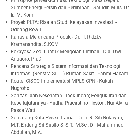
Prinsip Kerja Reaktor Fusi; Teknologi Masa Depan,
Sumber Energi Bersih dan Berlimpah - Saludin Muis, Dr.,
Ir., M. Kom
Proyek PLTA; Risalah Studi Kelayakan Investasi -
Oddang Rewu
Rahasia Merancang Produk - Dr. H. Ridzky
Kramanandita, S.KOM
Rekayasa Zeolit untuk Mengolah Limbah - Didi Dwi
Anggoro, Ph.D
Rencana Strategis Sistem Informasi dan Teknologi
Informasi (Renstra SI-TI ) Rumah Sakit - Fahmi Hakam
Router CISCO Implementasi MPLS CPN - Kukuh
Nugroho
Sanitasi dan Kesehatan Lingkungan; Pengukuran dan
Keberlajutannya - Yudha Pracastino Heston, Nur Alvira
Pasca Wati
Semarang Kota Pesisir Lama - Dr. Ir. R. Siti Rukayah,
M.T, Endang Sri Susilo S, S.T., M.Sc., Dr. Muhammad
Abdullah, M.A.