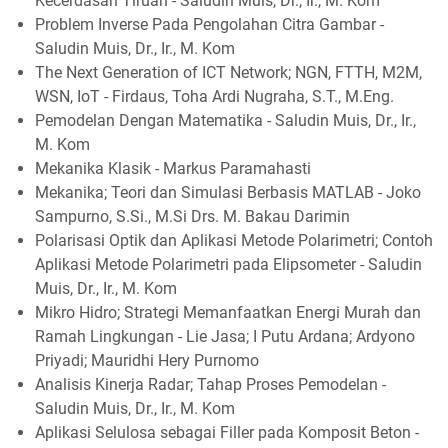
Kecerdasan Tiruan - Saludin Muis, Dr., Ir., M. Kom
Problem Inverse Pada Pengolahan Citra Gambar -
Saludin Muis, Dr., Ir., M. Kom
The Next Generation of ICT Network; NGN, FTTH, M2M,
WSN, IoT - Firdaus, Toha Ardi Nugraha, S.T., M.Eng.
Pemodelan Dengan Matematika - Saludin Muis, Dr., Ir.,
M. Kom
Mekanika Klasik - Markus Paramahasti
Mekanika; Teori dan Simulasi Berbasis MATLAB - Joko
Sampurno, S.Si., M.Si Drs. M. Bakau Darimin
Polarisasi Optik dan Aplikasi Metode Polarimetri; Contoh
Aplikasi Metode Polarimetri pada Elipsometer - Saludin
Muis, Dr., Ir., M. Kom
Mikro Hidro; Strategi Memanfaatkan Energi Murah dan
Ramah Lingkungan - Lie Jasa; I Putu Ardana; Ardyono
Priyadi; Mauridhi Hery Purnomo
Analisis Kinerja Radar; Tahap Proses Pemodelan -
Saludin Muis, Dr., Ir., M. Kom
Aplikasi Selulosa sebagai Filler pada Komposit Beton -