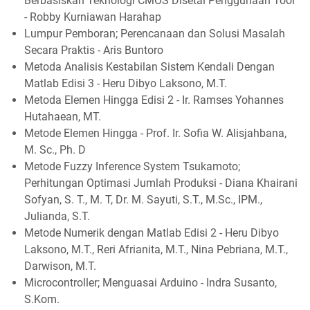
Berbasiskan Teknologi CMOS Disetai Penggunaan Tool
- Robby Kurniawan Harahap
Lumpur Pemboran; Perencanaan dan Solusi Masalah
Secara Praktis - Aris Buntoro
Metoda Analisis Kestabilan Sistem Kendali Dengan
Matlab Edisi 3 - Heru Dibyo Laksono, M.T.
Metoda Elemen Hingga Edisi 2 - Ir. Ramses Yohannes
Hutahaean, MT.
Metode Elemen Hingga - Prof. Ir. Sofia W. Alisjahbana,
M. Sc., Ph. D
Metode Fuzzy Inference System Tsukamoto;
Perhitungan Optimasi Jumlah Produksi - Diana Khairani
Sofyan, S. T., M. T, Dr. M. Sayuti, S.T., M.Sc., IPM.,
Julianda, S.T.
Metode Numerik dengan Matlab Edisi 2 - Heru Dibyo
Laksono, M.T., Reri Afrianita, M.T., Nina Pebriana, M.T.,
Darwison, M.T.
Microcontroller; Menguasai Arduino - Indra Susanto,
S.Kom.