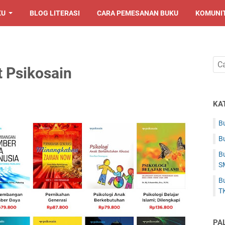
KU
BLOG LITERASI
CARA PEMESANAN BUKU
KOMUNI
t Psikosain
KA
Bu
Bu
Bu
S
Bu
T
PA