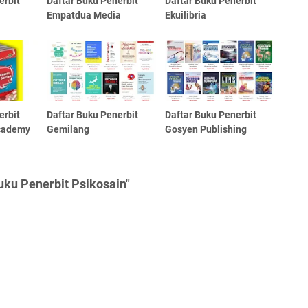
erbit
Daftar Buku Penerbit
Daftar Buku Penerbit
Empatdua Media
Ekuilibria
erbit
Daftar Buku Penerbit
Daftar Buku Penerbit
Academy
Gemilang
Gosyen Publishing
uku Penerbit Psikosain"