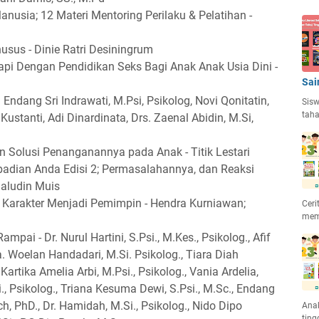
sia; 12 Materi Mentoring Perilaku & Pelatihan -
usus - Dinie Ratri Desiningrum
gkapi Dengan Pendidikan Seks Bagi Anak Anak Usia Dini -
Sai
. Endang Sri Indrawati, M.Psi, Psikolog, Novi Qonitatin,
Sisw
taha
 Kustanti, Adi Dinardinata, Drs. Zaenal Abidin, M.Si,
 Solusi Penanganannya pada Anak - Titik Lestari
dian Anda Edisi 2; Permasalahannya, dan Reaksi
aludin Muis
 Karakter Menjadi Pemimpin - Hendra Kurniawan;
Ceri
mem
mpai - Dr. Nurul Hartini, S.Psi., M.Kes., Psikolog., Afif
a. Woelan Handadari, M.Si. Psikolog., Tiara Diah
 Kartika Amelia Arbi, M.Psi., Psikolog., Vania Ardelia,
i., Psikolog., Triana Kesuma Dewi, S.Psi., M.Sc., Endang
, PhD., Dr. Hamidah, M.Si., Psikolog., Nido Dipo
Anak
ting