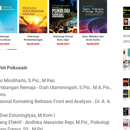
Anak
yan
bit Psikosain
o Mindiharto, S.Psi., M.Kes.
bangan Remaja - Diah Utaminingsih, S.Psi., M.A, Psi.,
ons.
onal Konseling Berbasis Front end Analysis - Dr. A. A.
Dwi Estuningtyas, M.Kom.I
g Efektif - Andhika Alexander Repi, M.Psi., Psikologi
iani Darnis, SS., M.Pd