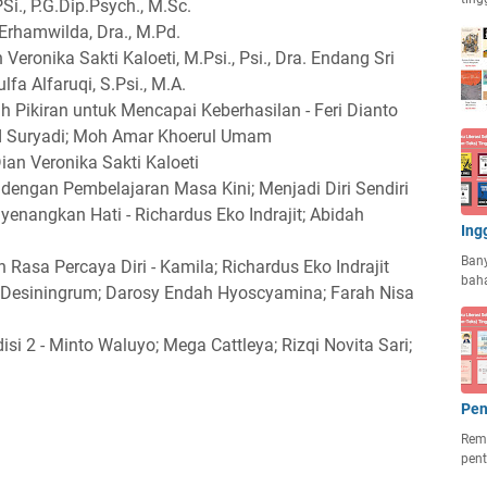
Si., P.G.Dip.Psych., M.Sc.
. Erhamwilda, Dra., M.Pd.
n Veronika Sakti Kaloeti, M.Psi., Psi., Dra. Endang Sri
a Alfaruqi, S.Psi., M.A.
 Pikiran untuk Mencapai Keberhasilan - Feri Dianto
d Suryadi; Moh Amar Khoerul Umam
Dian Veronika Sakti Kaloeti
dengan Pembelajaran Masa Kini; Menjadi Diri Sendiri
nangkan Hati - Richardus Eko Indrajit; Abidah
Ing
Ban
 Rasa Percaya Diri - Kamila; Richardus Eko Indrajit
baha
ri Desiningrum; Darosy Endah Hyoscyamina; Farah Nisa
si 2 - Minto Waluyo; Mega Cattleya; Rizqi Novita Sari;
Pen
Rema
pent