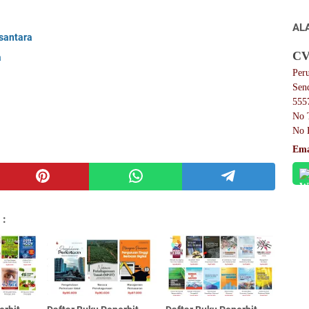
AL
santara
CV
a
Per
Sen
555
No 
No 
Ema
 :