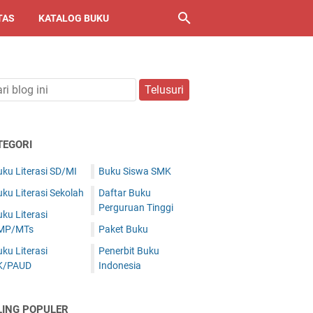
TAS
KATALOG BUKU
TEGORI
ku Literasi SD/MI
Buku Siswa SMK
ku Literasi Sekolah
Daftar Buku
Perguruan Tinggi
ku Literasi
MP/MTs
Paket Buku
ku Literasi
Penerbit Buku
K/PAUD
Indonesia
LING POPULER