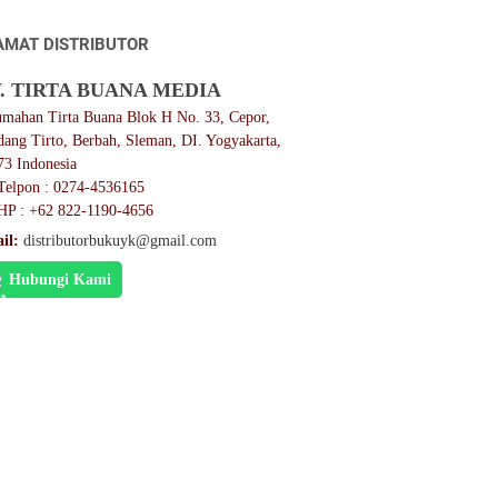
AMAT DISTRIBUTOR
. TIRTA BUANA MEDIA
umahan Tirta Buana Blok H No. 33, Cepor,
dang Tirto, Berbah, Sleman, DI. Yogyakarta,
73 Indonesia
Telpon : 0274-4536165
HP : +62 822-1190-4656
il:
distributorbukuyk@gmail.com
Hubungi Kami