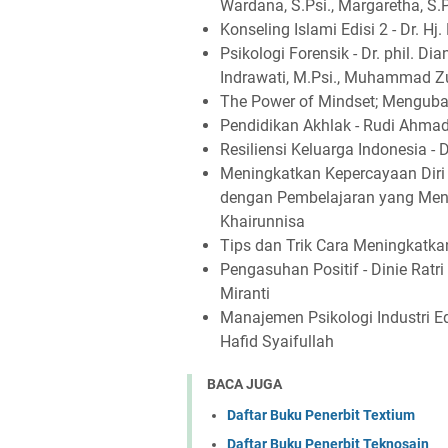
Wardana, S.Psi., Margaretha, S.P
Konseling Islami Edisi 2 - Dr. Hj
Psikologi Forensik - Dr. phil. Dia
Indrawati, M.Psi., Muhammad Zulf
The Power of Mindset; Mengubah
Pendidikan Akhlak - Rudi Ahma
Resiliensi Keluarga Indonesia - 
Meningkatkan Kepercayaan Diri 
dengan Pembelajaran yang Menye
Khairunnisa
Tips dan Trik Cara Meningkatkan
Pengasuhan Positif - Dinie Rat
Miranti
Manajemen Psikologi Industri Edi
Hafid Syaifullah
BACA JUGA
Daftar Buku Penerbit Textium
Daftar Buku Penerbit Teknosain