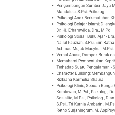
Pengembangan Sumber Daya Manu
Mahdalela, S.Psi, Psikolog
Psikologi Anak Berkebutuhan Kh
Psikologi Belajar Islami; Dilen
Dr. Hj. Erhamwilda, Dra., M.Pd.
Psikologi Sosial; Buku Ajar - Dra
Nailul Fauziah, S.Psi, Erin Ratna
Achmad Mujab Masykur, M.Psi.
Verbal Abuse; Dampak Buruk dan
Memahami Pembentukan Kepriba
Terhadap Suatu Pengalaman - S
Character Building; Membangun
Rizkiana Karmelia Shaura
Psikologi Klinis; Sebuah Bunga Ra
Kurniawan, M.Psi., Psikolog., Dr
Sosialita, M.Psi., Psikolog., Dian
S.Psi., Tri Kurnia Ambarini, M.Ps
Retno Surjaningrum, M. AppPsych