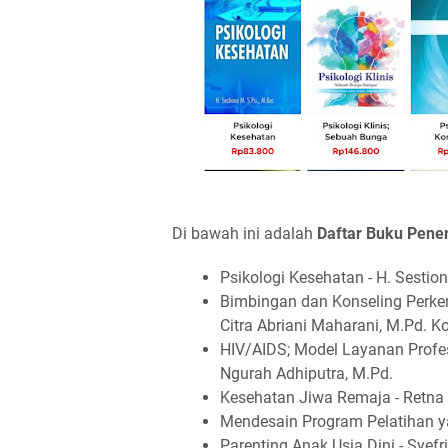
Di bawah ini adalah
Daftar Buku Pener
Psikologi Kesehatan - H. Sestion
Bimbingan dan Konseling Perkem
Citra Abriani Maharani, M.Pd. K
HIV/AIDS; Model Layanan Profesi
Ngurah Adhiputra, M.Pd.
Kesehatan Jiwa Remaja - Retna 
Mendesain Program Pelatihan yan
Parenting Anak Usia Dini - Syefr