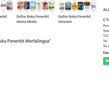
AL
erbit
Daftar Buku Penerbit
Daftar Buku Penerbit
CV
Istana Media
Innosain
Per
Sen
555
uku Penerbit Morfalingua"
No 
No 
Ema