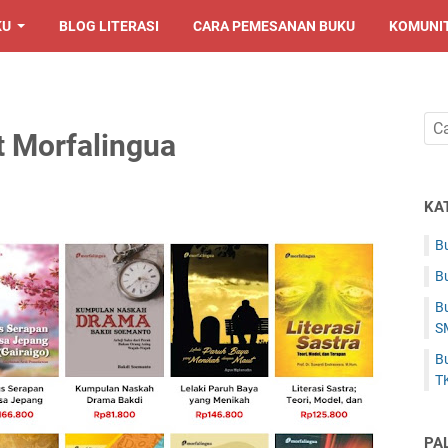
KU
BLOG LITERASI
CARA PEMESANAN BUKU
KOMUNI
t Morfalingua
KA
Bu
Bu
Bu
S
Bu
T
PA