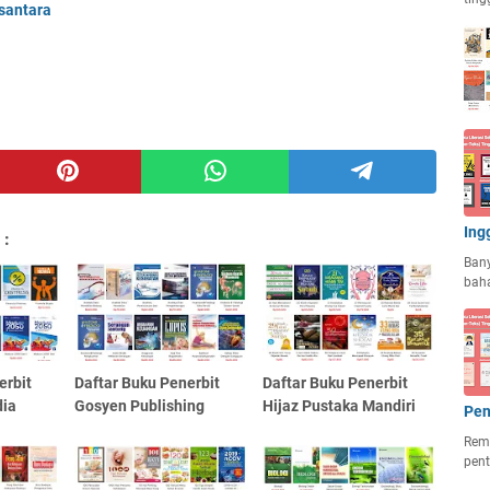
santara
Ing
 :
Ban
baha
erbit
Daftar Buku Penerbit
Daftar Buku Penerbit
dia
Gosyen Publishing
Hijaz Pustaka Mandiri
Pen
Rema
pent