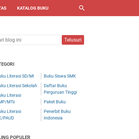
TAS
KATALOG BUKU
TEGORI
ku Literasi SD/MI
Buku Siswa SMK
ku Literasi Sekolah
Daftar Buku
Perguruan Tinggi
ku Literasi
MP/MTs
Paket Buku
ku Literasi
Penerbit Buku
K/PAUD
Indonesia
LING POPULER