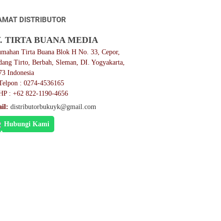
AMAT DISTRIBUTOR
. TIRTA BUANA MEDIA
umahan Tirta Buana Blok H No. 33, Cepor,
dang Tirto, Berbah, Sleman, DI. Yogyakarta,
73 Indonesia
Telpon : 0274-4536165
HP : +62 822-1190-4656
il:
distributorbukuyk@gmail.com
Hubungi Kami