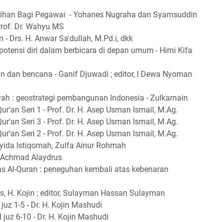
tihan Bagi Pegawai - Yohanes Nugraha dan Syamsuddin
Prof. Dr. Wahyu MS
- Drs. H. Anwar Sa'dullah, M.Pd.i, dkk
potensi diri dalam berbicara di depan umum - Hirni Kifa
n dan bencana - Ganif Djuwadi ; editor, I Dewa Nyoman
ah : geostrategi pembangunan Indonesia - Zulkarnain
an Seri 1 - Prof. Dr. H. Asep Usman Ismail, M.Ag.
an Seri 3 - Prof. Dr. H. Asep Usman Ismail, M.Ag.
an Seri 2 - Prof. Dr. H. Asep Usman Ismail, M.Ag.
yida Istiqomah, Zulfa Ainur Rohmah
 Achmad Alaydrus
itas Al-Quran : peneguhan kembali atas kebenaran
s, H. Kojin ; editor, Sulayman Hassan Sulayman
 juz 1-5 - Dr. H. Kojin Mashudi
I juz 6-10 - Dr. H. Kojin Mashudi