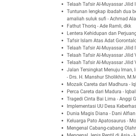
Telaah Tafsir Al-Muyassar Jilid I
Tuntunan lengkap ibadah dua bel
amaliah suluk sufi - Achmad Al
Fathut Thoriq - Ade Ramli, dkk
Lentera Kehidupan dan Perjuan
Tafsir Islam Atas Adat Gorontalo
Telaah Tafsir Al-Muyassar Jilid I
Telaah Tafsir Al-Muyassar Jilid 
Telaah Tafsir Al-Muyassar Jilid 
Jalan Tersingkat Menuju Iman, 
- Drs. H. Manshur Sholikhin, M.
Mozaik Careta dari Madhura - Iq
Perca Careta dari Madura - Iqba
Tragedi Cinta Bai Lima - Anggi G
Implementasi UU Desa Keberhas
Dunia Magis Diana - Dani Alfian
Keluarga Pato Apatosaurus - Moc
Mengenal Cabang-cabang Olahra
Mengenal Jenis Reptil di Asia - 