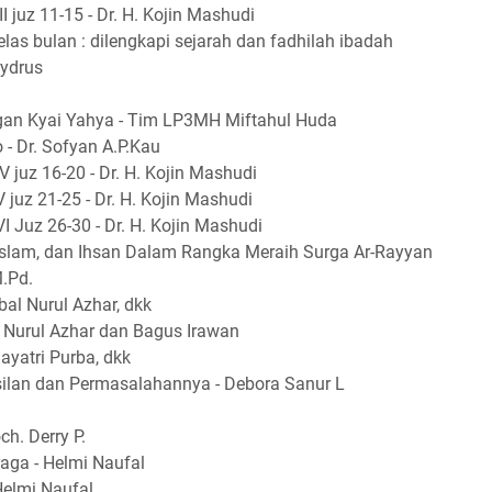
II juz 11-15 - Dr. H. Kojin Mashudi
as bulan : dilengkapi sejarah dan fadhilah ibadah
aydrus
gan Kyai Yahya - Tim LP3MH Miftahul Huda
 - Dr. Sofyan A.P.Kau
V juz 16-20 - Dr. H. Kojin Mashudi
V juz 21-25 - Dr. H. Kojin Mashudi
VI Juz 26-30 - Dr. H. Kojin Mashudi
Islam, dan Ihsan Dalam Rangka Meraih Surga Ar-Rayyan
M.Pd.
bal Nurul Azhar, dkk
l Nurul Azhar dan Bagus Irawan
ayatri Purba, dkk
ilan dan Permasalahannya - Debora Sanur L
h. Derry P.
ga - Helmi Naufal
Helmi Naufal