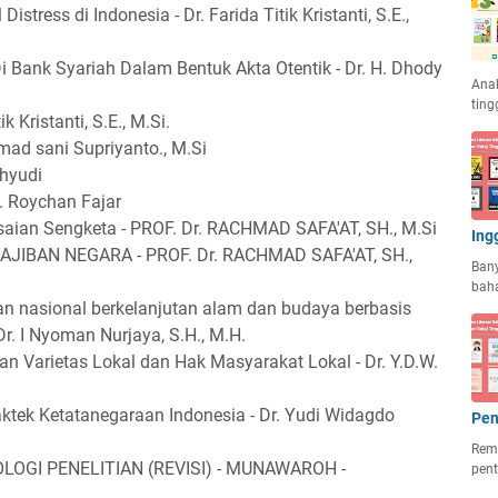
Distress di Indonesia - Dr. Farida Titik Kristanti, S.E.,
Bank Syariah Dalam Bentuk Akta Otentik - Dr. H. Dhody
Anak
ting
ik Kristanti, S.E., M.Si.
ad sani Supriyanto., M.Si
ahyudi
. Roychan Fajar
esaian Sengketa - PROF. Dr. RACHMAD SAFA'AT, SH., M.Si
Ing
BAN NEGARA - PROF. Dr. RACHMAD SAFA'AT, SH.,
Ban
baha
an nasional berkelanjutan alam dan budaya berbasis
r. I Nyoman Nurjaya, S.H., M.H.
an Varietas Lokal dan Hak Masyarakat Lokal - Dr. Y.D.W.
tek Ketatanegaraan Indonesia - Dr. Yudi Widagdo
Pen
Rema
GI PENELITIAN (REVISI) - MUNAWAROH -
pent