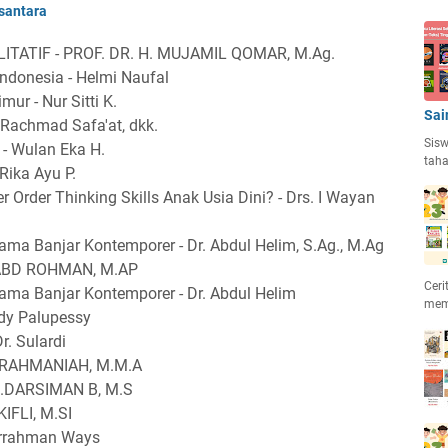
santara
TATIF - PROF. DR. H. MUJAMIL QOMAR, M.Ag.
ndonesia - Helmi Naufal
ur - Nur Sitti K.
Sai
Rachmad Safa'at, dkk.
Sisw
- Wulan Eka H.
taha
Rika Ayu P.
rder Thinking Skills Anak Usia Dini? - Drs. I Wayan
ma Banjar Kontemporer - Dr. Abdul Helim, S.Ag., M.Ag
ABD ROHMAN, M.AP
Ceri
ma Banjar Kontemporer - Dr. Abdul Helim
mem
dy Palupessy
. Sulardi
 RAHMANIAH, M.M.A
.DARSIMAN B, M.S
IFLI, M.SI
rrahman Ways