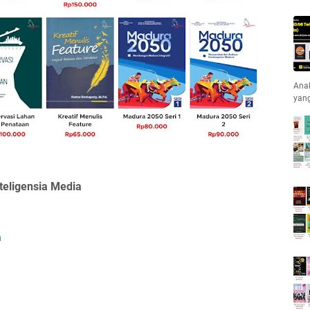
Anak
yan
teligensia Media
a