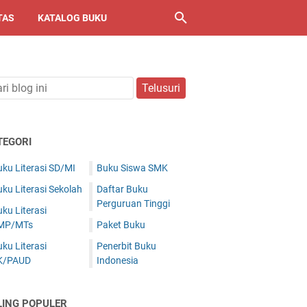
TAS
KATALOG BUKU
TEGORI
ku Literasi SD/MI
Buku Siswa SMK
ku Literasi Sekolah
Daftar Buku
Perguruan Tinggi
ku Literasi
MP/MTs
Paket Buku
ku Literasi
Penerbit Buku
K/PAUD
Indonesia
LING POPULER