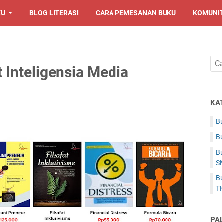
KU
BLOG LITERASI
CARA PEMESANAN BUKU
KOMUNI
 Inteligensia Media
KA
Bu
Bu
Bu
S
Bu
T
PA