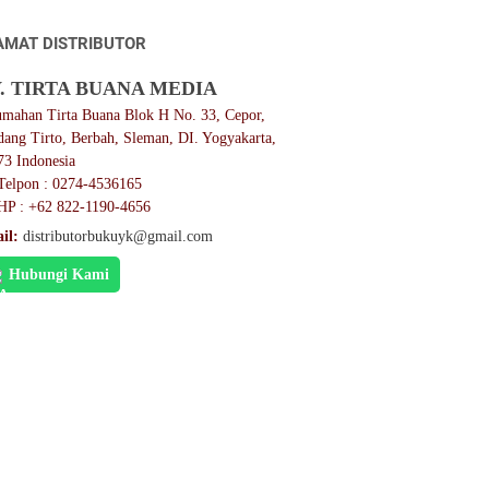
AMAT DISTRIBUTOR
. TIRTA BUANA MEDIA
umahan Tirta Buana Blok H No. 33, Cepor,
dang Tirto, Berbah, Sleman, DI. Yogyakarta,
73 Indonesia
Telpon : 0274-4536165
HP : +62 822-1190-4656
il:
distributorbukuyk@gmail.com
Hubungi Kami