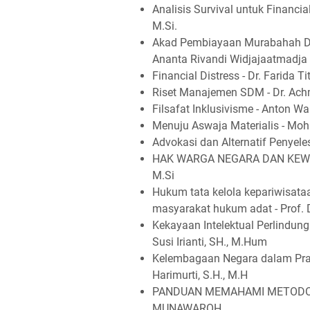
Analisis Survival untuk Financial 
M.Si.
Akad Pembiayaan Murabahah Di 
Ananta Rivandi Widjajaatmadja
Financial Distress - Dr. Farida Tit
Riset Manajemen SDM - Dr. Achm
Filsafat Inklusivisme - Anton W
Menuju Aswaja Materialis - Moh
Advokasi dan Alternatif Penyel
HAK WARGA NEGARA DAN KEWAJI
M.Si
Hukum tata kelola kepariwisata
masyarakat hukum adat - Prof. D
Kekayaan Intelektual Perlindung
Susi Irianti, SH., M.Hum
Kelembagaan Negara dalam Prak
Harimurti, S.H., M.H
PANDUAN MEMAHAMI METODOLO
MUNAWAROH