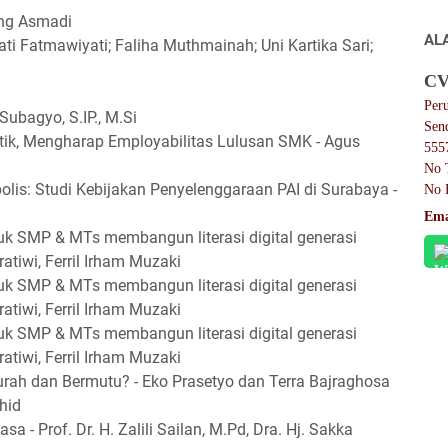
ng Asmadi
AL
Jati Fatmawiyati; Faliha Muthmainah; Uni Kartika Sari;
CV
Per
Subagyo, S.IP., M.Si
Sen
ik, Mengharap Employabilitas Lulusan SMK - Agus
555
No 
olis: Studi Kebijakan Penyelenggaraan PAI di Surabaya -
No 
Ema
uk SMP & MTs membangun literasi digital generasi
ratiwi, Ferril Irham Muzaki
uk SMP & MTs membangun literasi digital generasi
ratiwi, Ferril Irham Muzaki
uk SMP & MTs membangun literasi digital generasi
ratiwi, Ferril Irham Muzaki
urah dan Bermutu? - Eko Prasetyo dan Terra Bajraghosa
hid
a - Prof. Dr. H. Zalili Sailan, M.Pd, Dra. Hj. Sakka