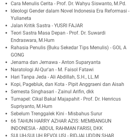
Cara Menulis Cerita - Prof. Dr. Wahyu Siswanto, M.Pd.
Ideologi Gender dalam Novel Indonesia Era Reformasi -
Yulianeta
Jalan Kritik Sastra - YUSRI FAJAR
Teori Sastra Masa Depan - Prof. Dr. Suwardi
Endraswara, M.Hum
Rahasia Penulis (Buku Sekedar Tips Menulis) - GOL A
GONG
Jenama dan Jemawa - Anton Suparyanta
Naratologi Al-Qur'an - M. Faisol Fatawi
Hari Tanpa Jeda - Ali Abdillah, S.H., LL.M
Kopi, Pagebluk, dan Kota - Pipit Anggraeni dan Aisah
Semesta Singhasari - Zainul Arifin, dkk
Tumapel: Cikal Bakal Majapahit - Prof. Dr. Henricus
Supriyanto, M.Hum
Sebelum Trenggalek Kini - Misbahus Surur
66 TAHUN HARRY AZHAR AZIS: MEMBANGUN
INDONESIA - ABDUL RAHMAN FARISI, DKK
SULUH-SULUH REVOLUSI - RIDJALUDDIN SHAR